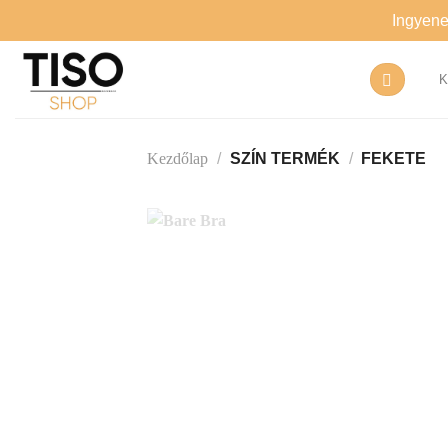
Skip
Ingyenes
to
content
/
SZÍN TERMÉK
/
FEKETE
Kezdőlap