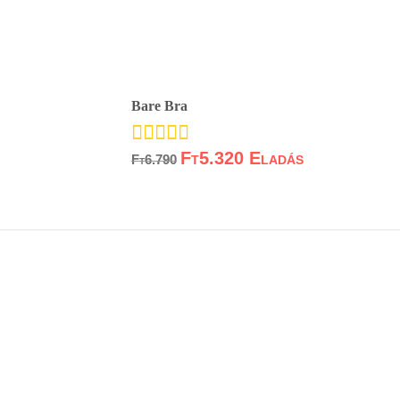
Bare Bra
Ft
5.320
Értékelés:
Ft
6.790
5.00
/ 5