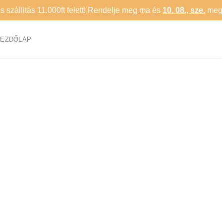
 szállitás 11.000ft felett!
Rendelje meg ma és
10. 08., sze.
megé
KEZDŐLAP