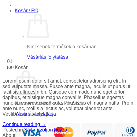
Kosár /
Ft
0
Nincsenek termékek a kosárban.
Vásárlás folytatása
01
jan
Kosár
Lorem ipsum dolor sit amet, consectetur adipiscing elit. In
sed vulputate massa. Fusce ante magna, iaculis ut purus ut,
facilisis ultrices nibh. Quisque commodo nunc eget tortor
dapibus, et tristique magna convallis. Phasellus egestas
nunc eu venenatis vehicula. Phasellus et magna nulla. Proin
Nincsenek termékek a kosárban.
ante nunc, mollis a lectus ac, volutpat placerat ante.
Vásárlás folytatása
Vestibulum sit amet […]
Continue reading
→
Posted in
Style
Szóljon hozzá
About