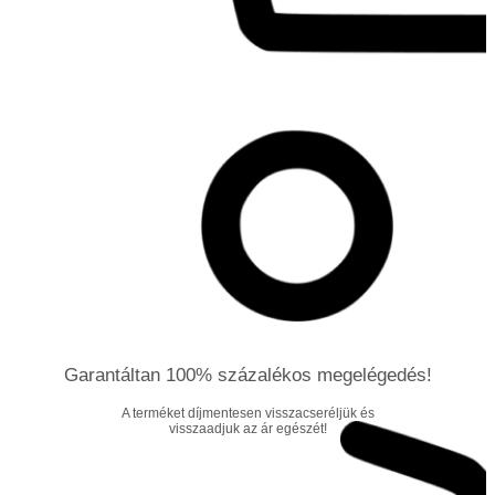
Garantáltan 100% százalékos megelégedés!
A terméket díjmentesen visszacseréljük és
visszaadjuk az ár egészét!