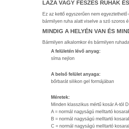
LAZA VAGY FESZES RUHÁK É
Ez az kettő egyszerűen nem egyeztethető ös
bármilyen ruha alatt viselve a szó szoros é
MINDIG A HELYÉN VAN ÉS MI
Bármilyen alkalomkor és bármilyen ruhadar
A felületén lévő anyag:
síma nejlon
A belső felület anyaga:
bőrbarát silikon gel formájában
Méretek:
Minden klasszikus mértű kosár A-tól D
A = normál nagyságú melltartó kosara
B = normál nagyságú melltartó kosara
C = normál nagyságú melltartó kosara