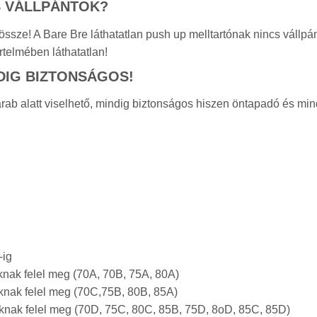
S VÁLLPÁNTOK?
sze! A Bare Bre láthatatlan push up melltartónak nincs vállpán
rtelmében láthatatlan!
NDIG BIZTONSÁGOS!
ab alatt viselhető, mindig biztonságos hiszen öntapadó és min
-ig
knak felel meg (70A, 70B, 75A, 80A)
knak felel meg (70C,75B, 80B, 85A)
knak felel meg (70D, 75C, 80C, 85B, 75D, 8oD, 85C, 85D)