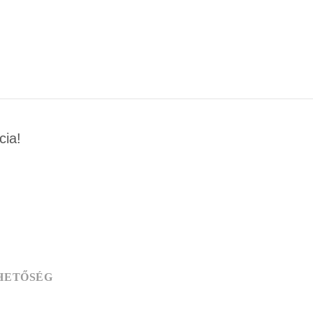
cia!
HETŐSÉG