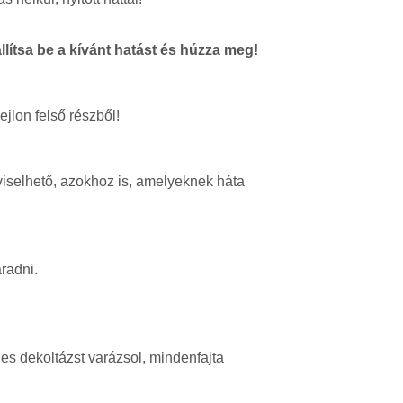
llítsa be a kívánt hatást és húzza meg!
ejlon felső részből!
 viselhető, azokhoz is, amelyeknek háta
radni.
jes dekoltázst varázsol, mindenfajta