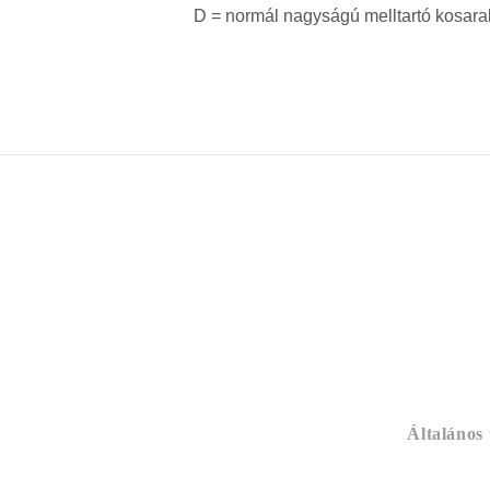
D = normál nagyságú melltartó kosara
Általános ü