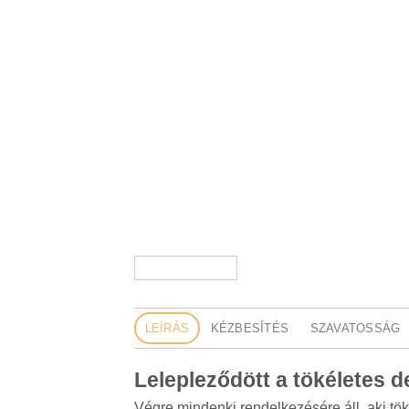
LEÍRÁS
KÉZBESÍTÉS
SZAVATOSSÁG
Lelepleződött a tökéletes de
Végre mindenki rendelkezésére áll, aki töké