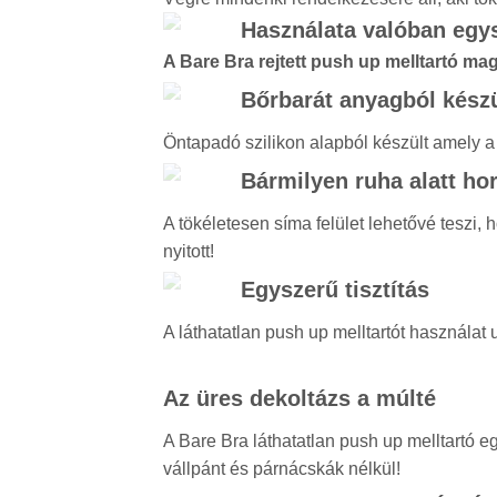
Használata valóban egy
A Bare Bra rejtett push up melltartó mag
Bőrbarát anyagból készü
Öntapadó szilikon alapból készült amely a b
Bármilyen ruha alatt ho
A tökéletesen síma felület lehetővé teszi,
nyitott!
Egyszerű tisztítás
A láthatatlan push up melltartót használa
Az üres dekoltázs a múlté
A Bare Bra láthatatlan push up melltartó e
vállpánt és párnácskák nélkül!