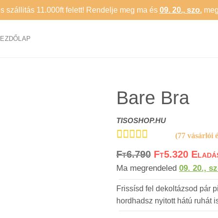
 szállitás 11.000ft felett!
Rendelje meg ma és
09. 20., szo.
megé
KEZDŐLAP
Bare Bra
TISOSHOP.HU
(
77
vásárlói é
Értékelés
77
5.00
Ft
6.790
Ft
5.320
az 5-ből,
értékelés
Ma megrendeled
09. 20., sz
alapján
Frissísd fel dekoltázsod pár p
hordhadsz nyitott hátú ruhát i