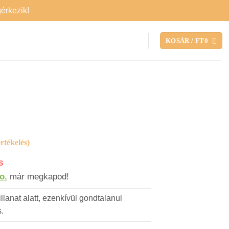
rkezik!
KOSÁR /
FT
0
rtékelés)
o.
már megkapod!
illanat alatt, ezenkívül gondtalanul
s.