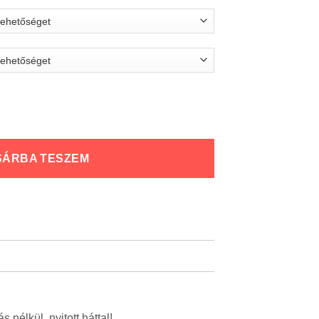
SÁRBA TESZEM
nélkül, nyitott háttal!