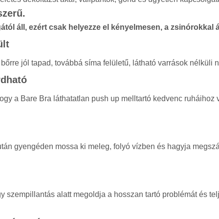
szerű.
ától áll, ezért csak helyezze el kényelmesen, a zsinórokkal á
lt
őrre jól tapad, továbbá síma felületű, látható varrások nélküli n
rdható
 hogy a Bare Bra láthatatlan push up melltartó kedvenc ruháihoz
t után gyengéden mossa ki meleg, folyó vízben és hagyja megszá
gy szempillantás alatt megoldja a hosszan tartó problémát és tel