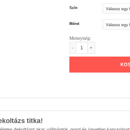
Szín
Méret
Mennyiség:
Bare Bra mennyiség
KO
koltázs titka!
letes dekoltázst akar, vállpántok, gond és ügyetlen kapcsolgatás 