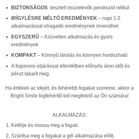
BIZTONSÁGOS
-tesztelt összetevők perokszid nélkül
IRÍGYLÉSRE MÉLTÓ EREDMÉNYEK
– napi 1-2
alkalmazással elragadó eredménynek örvendhet
EGYSZERŰ
– Közvetlen alkalmazás és gyors
eredmények
KOMPAKT
– Könnyű tárolás és könnyen hordozható
A fogorvosi eljárással ellentétben előnyös áron időt és
pénzt takarít meg.
Ha értékeli az idejét, és fehérebb fogakat szeretne, akkor a
Bright Smile fogfehérítő toll megfelelő az Ön számára!
ALKALMAZÁS:
Kefélje és mossa meg a fogait.
Szárítsa meg a fogakat a gél alkalmazása előtt.