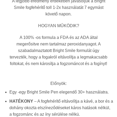
A legjobb eredmény érdekében javasoljuk a Bright
Smile fogfehérítő toll 1-2x használatát 7 egymást
követő napon.
HOGYAN MŰKÖDIK?
A 100% -os formula a FDA és az ADA által
megerősitve nem tartalmaz peroxidanyagot. A
szabadalmaztatott Bright Smile formulát úgy
tervezték, hogy a fogakról eltávolítja a legmakacsabb
foltokat, és nem károsítja a fogzománcot és a fogínyt!
Előnyök:
Egy -egy Bright Smile Pen elegendő 30+ használatra.
HATÉKONY
– A fogfehérítő eltávolítja a kávé, a bor és a
dohány okozta elszíneződéseket káros hatások nélkül,
a fogzománc és az íny sérülése nélkü.