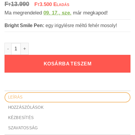
Original
Current
Ft
13.990
az 5-ből,
Ft
3.500
price
price
értékelés alapján
Ma megrendeled
09. 17., sze.
már megkapod!
was:
is:
Bright Smile Pen:
egy irigylésre méltó fehér mosoly!
Ft13.990.
Ft3.500.
Bright Smile Pen - Fogfehérítés mennyiség
KOSÁRBA TESZEM
LEÍRÁS
HOZZÁSZÓLÁSOK
KÉZBESÍTÉS
SZAVATOSSÁG