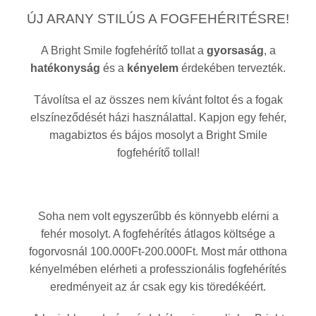
ÚJ ARANY STILÚS A FOGFEHÉRITÉSRE!
A Bright Smile fogfehérítő tollat a
gyorsaság
, a
hatékonyság
és a
kényelem
érdekében tervezték.
Távolítsa el az összes nem kívánt foltot és a fogak
elszíneződését házi használattal. Kapjon egy fehér,
magabiztos és bájos mosolyt a Bright Smile
fogfehérítő tollal!
Soha nem volt egyszerűbb és könnyebb elérni a
fehér mosolyt. A fogfehérítés átlagos költsége a
fogorvosnál 100.000Ft-200.000Ft. Most már otthona
kényelmében elérheti a professzionális fogfehérítés
eredményeit az ár csak egy kis töredékéért.