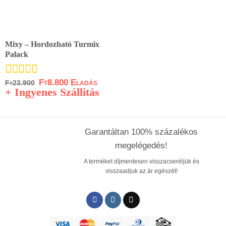
Mixy – Hordozható Turmix
Palack
Original
Current
Ft
8.800
Értékelés:
Ft
23.900
price
price
+ Ingyenes Szállitás
5.00
/ 5
was:
is:
Ft23.900.
Ft8.800.
Garantáltan 100% százalékos
megelégedés!
A terméket díjmentesen visszacseréljük és
visszaadjuk az ár egészét!