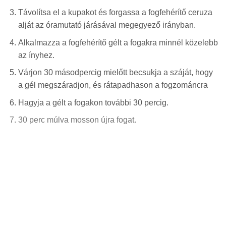
Távolítsa el a kupakot és forgassa a fogfehérítő ceruza
alját az óramutató járásával megegyező irányban.
Alkalmazza a fogfehérítő gélt a fogakra minnél közelebb
az ínyhez.
Várjon 30 másodpercig mielőtt becsukja a száját, hogy
a gél megszáradjon, és rátapadhason a fogzománcra
Hagyja a gélt a fogakon további 30 percig.
30 perc múlva mosson újra fogat.