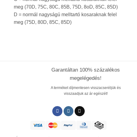
meg (70D, 75C, 80C, 85B, 75D, 8oD, 85C, 85D)
D = normál nagyságú melltartó kosaraknak felel
meg (75D, 80D, 85C, 85D)
Garantáltan 100% százalékos
megelégedés!
A terméket díjmentesen visszacseréljük és
visszaadjuk az ár egészét!