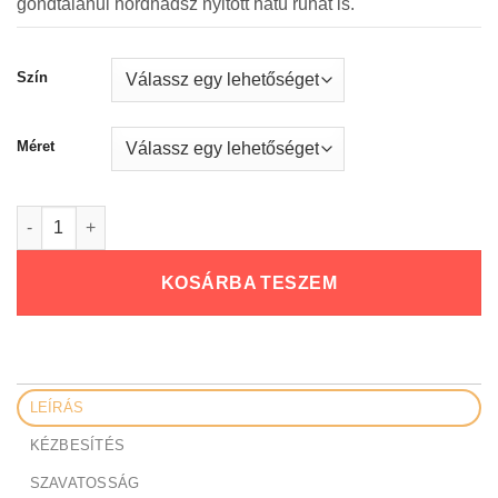
gondtalanul hordhadsz nyitott hátú ruhát is.
Szín
Méret
Bare Bra mennyiség
KOSÁRBA TESZEM
LEÍRÁS
KÉZBESÍTÉS
SZAVATOSSÁG