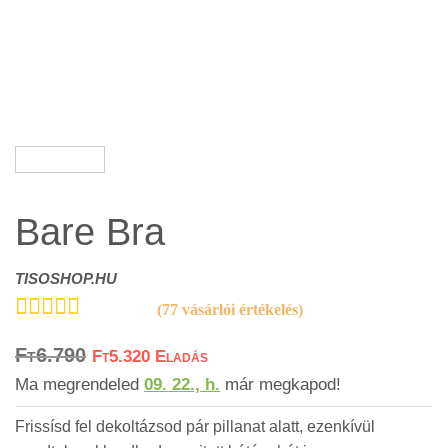
Bare Bra
TISOSHOP.HU
(
77
vásárlói értékelés)
Értékelés
77
5.00
Ft
6.790
az 5-ből,
Ft
5.320
értékelés alapján
Ma megrendeled
09. 22., h.
már megkapod!
Frissísd fel dekoltázsod pár pillanat alatt, ezenkívül