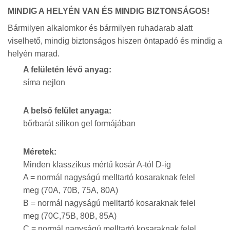
MINDIG A HELYÉN VAN ÉS MINDIG BIZTONSÁGOS!
Bármilyen alkalomkor és bármilyen ruhadarab alatt
viselhető, mindig biztonságos hiszen öntapadó és mindig a
helyén marad.
A felületén lévő anyag:
síma nejlon
A belső felület anyaga:
bőrbarát silikon gel formájában
Méretek:
Minden klasszikus mértű kosár A-tól D-ig
A = normál nagyságú melltartó kosaraknak felel
meg (70A, 70B, 75A, 80A)
B = normál nagyságú melltartó kosaraknak felel
meg (70C,75B, 80B, 85A)
C = normál nagyságú melltartó kosaraknak felel