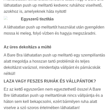
láthatatlan push up melltartó kedvenc ruháihoz viselhető,
azokhoz is, amelyeknek háta nyitott!
Egyszerű tisztítás
A láthatatlan push up melltartót használat után gyengéden
mossa ki meleg, folyó vízben és hagyja megszáradni.
Az üres dekoltázs a múlté
A Bare Bra láthatatlan push up melltartó egy szempillantás
alatt megoldja a hosszan tartó problémát és teljes
dekoltázst varázsol, mindenfajta vállpánt és párnácskák
nélkül!
LAZA VAGY FESZES RUHÁK ÉS VÁLLPÁNTOK?
Ez az kettő egyszerűen nem egyeztethető össze! A Bare
Bre láthatatlan push up melltartónak nincs vállpántja és a
háton sem kell bekapcsolni, ezért bármilyen ruha alatt
viselve a szó szoros értelmében láthatatlan!