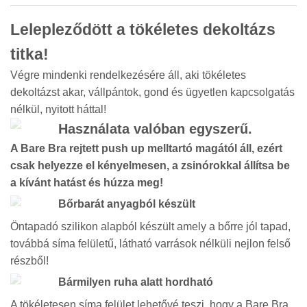
Lelepleződött a tökéletes dekoltázs
titka!
Végre mindenki rendelkezésére áll, aki tökéletes
dekoltázst akar, vállpántok, gond és ügyetlen kapcsolgatás
nélkül, nyitott háttal!
Használata valóban egyszerű.
A Bare Bra rejtett push up melltartó magától áll, ezért
csak helyezze el kényelmesen, a zsinórokkal állítsa be
a kívánt hatást és húzza meg!
Bőrbarát anyagból készült
Öntapadó szilikon alapból készült amely a bőrre jól tapad,
továbbá síma felületű, látható varrások nélküli nejlon felső
részből!
Bármilyen ruha alatt hordható
A tökéletesen síma felület lehetővé teszi, hogy a Bare Bra